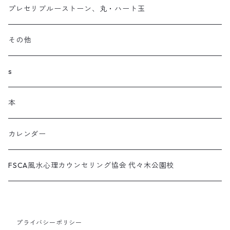
プレセリブルーストーンブレスレット（カットストーンタイ
プレセリブルーストーン、丸・ハート玉
プ）
その他
プレセリブルーストーン（ラウンドストーンタイプ）
s
本
カレンダー
FSCA風水心理カウンセリング協会 代々木公園校
プライバシーポリシー