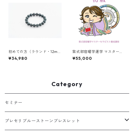
初めての方（ラウンド・12m
紫式部宿曜学運学 マスターセ
m）プレセリブルーストーン
ラピスト養成講座 ◆初級
¥34,980
¥55,000
ブレスレットMサイズ（16セン
チ）・ プレセリをしっかり使
うための講座（60分）付き
Category
セミナー
プレセリブルーストーンブレスレット