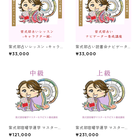
紫式部占いレッスン -キャラク
紫式部占い読書会ナビゲータ
ター編-
ー養成講座〜あなたの世界観
¥33,000
¥33,000
に“紫式部占い”のエッセンス
を〜
紫式部宿曜学運学 マスターセ
紫式部宿曜学運学 マスターセ
ラピスト養成講座 ◆中級
ラピスト養成講座 ◆上級
¥121,000
¥231,000