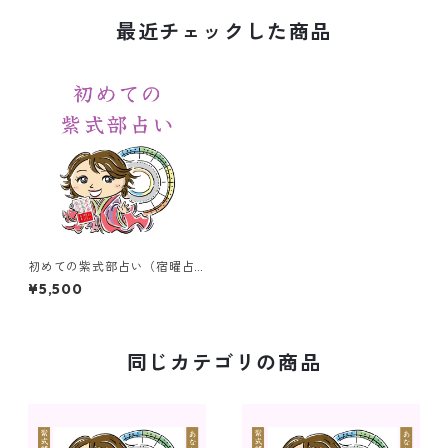
最近チェックした商品
初めての紫式部占い（宿曜占
星術）
¥5,500
同じカテゴリの商品